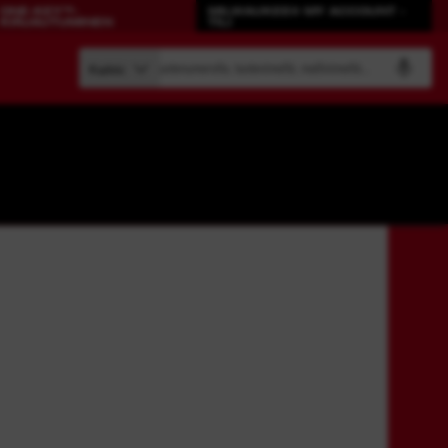
ONE-KEY™-
MILWAUKEE® MY ACCOUNT -
KIRJAUTUMINEN
TILI
Etsi tuotenumerolla, tuotenimellä, mallinimellä...
Kaikki
RAKENNA OMA
YHTENÄINEN
SÄILYTYSJÄRJESTELMÄSI.
TYÖMAA.
PACKOUT™
ONE-KEY™
Kaikki ONE-KEY™-työkalut
ONE-KEY™-kirjautuminen