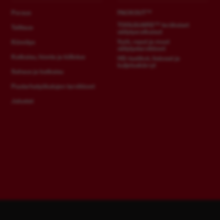
Poraus
PACKOUT™
TOOLGUARD™ teräksiset
Talttaus
säilytysratkaisut
Vyöt, reput ja muut
Kiinnitys
säilytystarvikkeet
Katkaisu, hionta ja kiillotus
HD-laatikot, lisäosat ja
kuljetuskärryt
Sahaus ja katkaisu
Puutarhatyökalujen tarvikkeet
Jalustat