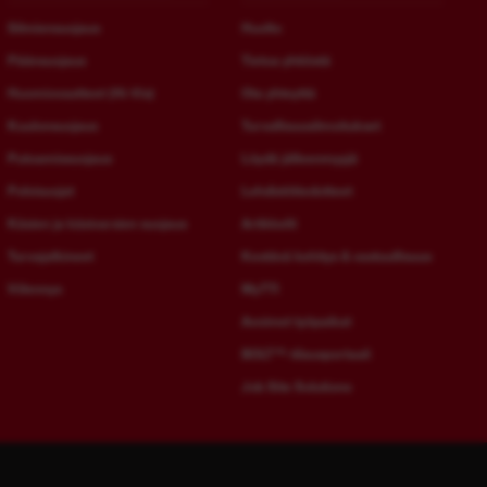
Silmiensuojaus
Huolto
Päänsuojaus
Tietoa yhtiöstä
Huomiovaatteet (Hi-Vis)
Ota yhteyttä
Kuulonsuojaus
Turvallisuusilmoitukset
Putoamissuojaus
Löydä jälleenmyyjä
Polvisuojat
Lehdistötiedotteet
Käsien ja käsivarsien suojaus
Artikkelit
Turvajalkineet
Kestävä kehitys & vastuullisuus
Viilennys
MyTTI
Avoimet työpaikat
BOLT™-tilausportaali
Job Site Solutions
Bulgarian - Bulgaria
Lithuanian - Lithuania
bg-
lt-
BG
LT