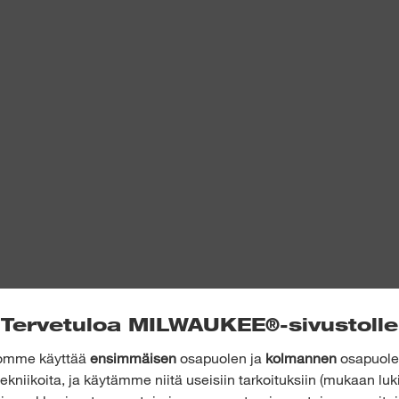
ma
Tervetuloa MILWAUKEE®-sivustolle
MXF DH2528H
tomme käyttää
ensimmäisen
osapuolen ja
kolmannen
osapuolen
ekniikoita, ja käytämme niitä useisiin tarkoituksiin (mukaan luk