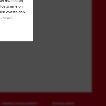
jen mainosten
käytöstämme on
kien evästeiden
uksiasi.
HENKILÖSUOJAIMET
MILWAUKEE