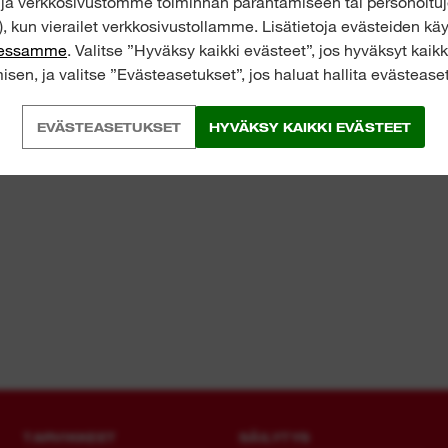
n ja verkkosivustomme toiminnan parantamiseen tai personoitu
, kun vierailet verkkosivustollamme. Lisätietoja evästeiden 
eessamme
. Valitse ”Hyväksy kaikki evästeet”, jos hyväksyt kaik
isen, ja valitse ”Evästeasetukset”, jos haluat hallita evästeaset
EVÄSTEASETUKSET
HYVÄKSY KAIKKI EVÄSTEET
TARVIKKEET
SÄILYTYS