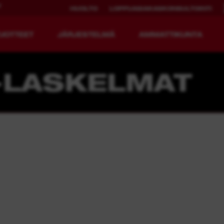
U
HUOLTO
LOPPUASIAKASKONSULTOINTI
UOTTEET
JÄRJESTELMÄ
AMMATTIKUNTA
-LASKELMAT
EDISTYKSELLISET
LADATTAVA
RAKENNUSTYÖKALUT.
KÄYTTÖAIKA.
MX FUEL™
REDLITHIUM™ USB
MX FUEL™ FORGE™