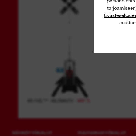
personointii
tarjoamiseen)
Evästeselost
asettam
MX FUEL™ -VALOMASTO -
MXF TL
SÄHKÖTYÖKALUT
PUUTARHATYÖKALUT