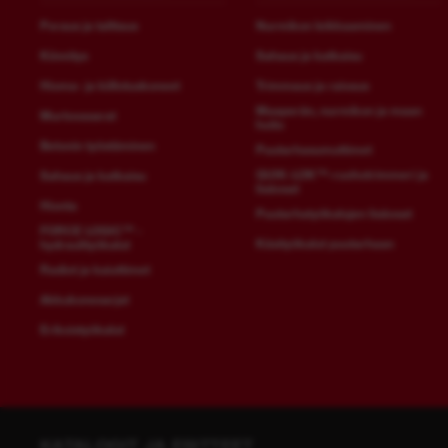
Poraus ja talttaus
Nurmikon leikkaaminen
Kiinnitys
Sahaus ja katkaisu
Hioma- ja kiillotuskoneet
Trimmaus ja raivaus
Maaperän, nurmikon ja maan
Murtovasarat
hoito
Betonin työstäminen
Puutarhasumuttimet
QUIK-LOK™-ruohotrimmeri ja
Sahaus ja katkaisu
lisäosat
Hionta
Puutarhatyökalujen lisäosat
FORCE LOGIC™ -
Käsityökalut puutarhaan
hydraulityökalut
Radiot ja kaiuttimet
Akkukonesarjat
Erikoistyökalut
KATALOGIT JA ESITTEET