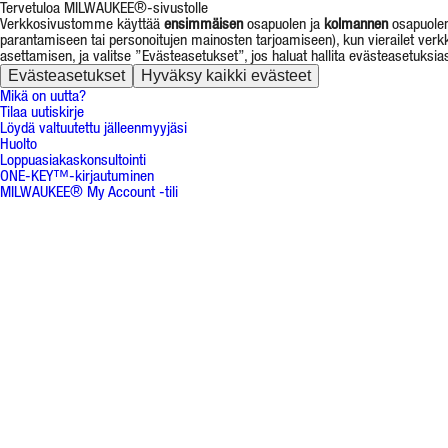
Tervetuloa MILWAUKEE®-sivustolle
Verkkosivustomme käyttää
ensimmäisen
osapuolen ja
kolmannen
osapuolen 
parantamiseen tai personoitujen mainosten tarjoamiseen), kun vierailet ve
asettamisen, ja valitse ”Evästeasetukset”, jos haluat hallita evästeasetuksias
Evästeasetukset
Hyväksy kaikki evästeet
Mikä on uutta?
Tilaa uutiskirje
Löydä valtuutettu jälleenmyyjäsi
Huolto
Loppuasiakaskonsultointi
ONE-KEY™-kirjautuminen
MILWAUKEE® My Account -tili