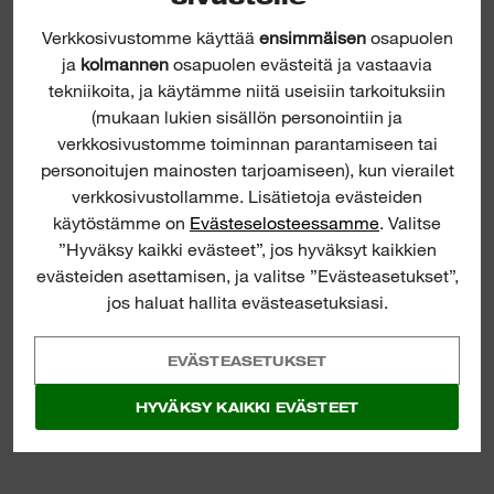
Verkkosivustomme käyttää
ensimmäisen
osapuolen
ja
kolmannen
osapuolen evästeitä ja vastaavia
tekniikoita, ja käytämme niitä useisiin tarkoituksiin
(mukaan lukien sisällön personointiin ja
(
3
)
verkkosivustomme toiminnan parantamiseen tai
M18 FUEL™ -
personoitujen mainosten tarjoamiseen), kun vierailet
RUOHORAIVURI
verkkosivustollamme. Lisätietoja evästeiden
käytöstämme on
Evästeselosteessamme
. Valitse
KATSO NYT
”Hyväksy kaikki evästeet”, jos hyväksyt kaikkien
evästeiden asettamisen, ja valitse ”Evästeasetukset”,
jos haluat hallita evästeasetuksiasi.
EVÄSTEASETUKSET
HYVÄKSY KAIKKI EVÄSTEET