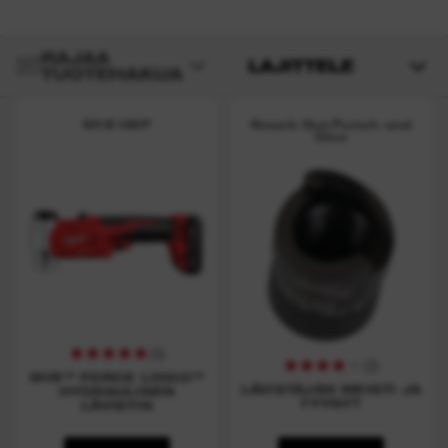
RAJAA
LAJITTELE
TUOTEHAKUA
M18 HKP
Knock Out Punch and
Dies
(
5
)
(
2
)
M18™ FORCE LOGIC™
LÄVISTÄJÄN MEISTI JA
HYDRAULINEN
TYYNYT
LÄVISTIN