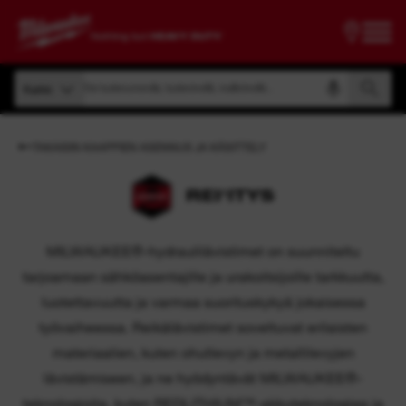
Etsi tuotenumerolla, tuotenimellä, mallinimellä...
Kaikki
Etsi tuotenumerolla, tuotenimellä, mallinimellä...
Kaikki
TAKAISIN KAAPPIEN ASENNUS JA KÄSITTELY
REI'ITYS
MILWAUKEE®-hydraulilävistimet on suunniteltu
tarjoamaan sähköasentajille ja urakoitsijoille tarkkuutta,
luotettavuutta ja varmaa suorituskykyä jokaisessa
työvaiheessa. Reikälävistimet soveltuvat erilaisten
materiaalien, kuten ohutlevyn ja metallilevyjen
lävistämiseen, ja ne hyödyntävät MILWAUKEE®-
teknologioita, kuten REDLITHIUM™-akkuteknologiaa ja