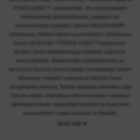
FORCE LOGIC™ -järjestelmää. Jos etsit tehokasta
reikälävistintä sähkökeskusten, kaappien tai
asennuslevyjen työstöön, tutustu MILWAUKEE®-
valikoimaan. Reikien tekoon suunniteltuun valikoimaan
kuuluu M18 FUEL™ FORCE LOGIC™ hydraulinen
lävistin, johon sähköasentajat luottavat vaativissa
asennustöissä. Markkinoiden kompakteimpiin ja
kevyimpiin kuuluva lävistintyökalu mahdollistaa reikien
tekemisen metalliin nopeasti ja hallitusti ilman
ylimääräistä rasitusta. Työkalu kykenee tekemään jopa
100 mm reikiä, mikä tekee siitä erinomaisen ratkaisun
sähköasennuksiin, kaapeliläpivienteihin ja keskusten
asennustöihin, joissa tarkkuus on tärkeää.
SELAA LISÄÄ