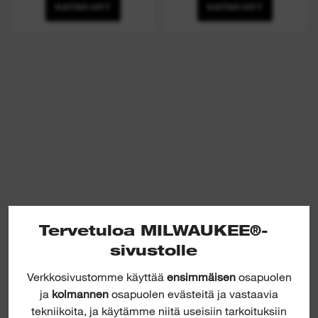
KATSO NYT
KATSO NYT
Tervetuloa MILWAUKEE®-
sivustolle
Verkkosivustomme käyttää
ensimmäisen
osapuolen
ja
kolmannen
osapuolen evästeitä ja vastaavia
tekniikoita, ja käytämme niitä useisiin tarkoituksiin