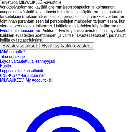
Tervetuloa MILWAUKEE®-sivustolle
Verkkosivustomme käyttää
ensimmäisen
osapuolen ja
kolmannen
osapuolen evästeitä ja vastaavia tekniikoita, ja käytämme niitä useisiin
tarkoituksiin (mukaan lukien sisällön personointiin ja verkkosivustomme
toiminnan parantamiseen tai personoitujen mainosten tarjoamiseen), kun
vierailet verkkosivustollamme. Lisätietoja evästeiden käytöstämme on
Evästeselosteessamme
. Valitse ”Hyväksy kaikki evästeet”, jos hyväksyt
kaikkien evästeiden asettamisen, ja valitse ”Evästeasetukset”, jos haluat
hallita evästeasetuksiasi.
Evästeasetukset
Hyväksy kaikki evästeet
Mikä on uutta?
Tilaa uutiskirje
Löydä valtuutettu jälleenmyyjäsi
Huolto
Loppuasiakaskonsultointi
ONE-KEY™-kirjautuminen
MILWAUKEE® My Account -tili