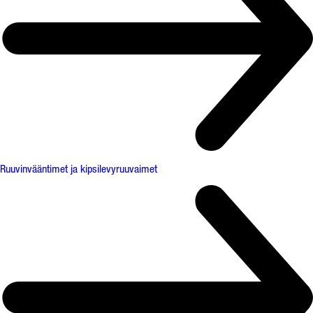
Ruuvinvääntimet ja kipsilevyruuvaimet