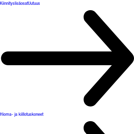
Kiinnityslisäosat
Uutuus
Hioma- ja kiillotuskoneet