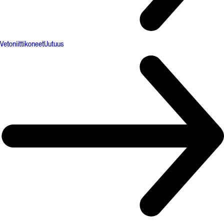
Vetoniittikoneet
Uutuus