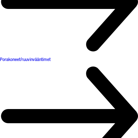
Porakoneet/ruuvinvääntimet