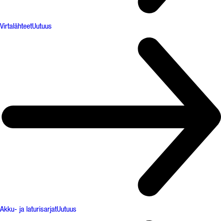
Virtalähteet
Uutuus
Akku- ja laturisarjat
Uutuus