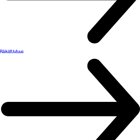
Räikät
Uutuus