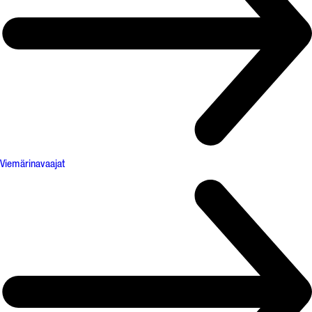
Viemärinavaajat