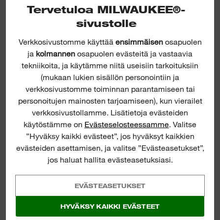
Tervetuloa MILWAUKEE®-
sivustolle
(
11
)
(
28
)
M12™ LED-
M18™ LED-
Verkkosivustomme käyttää
ensimmäisen
osapuolen
KOHDEVALAISIN
VALONHEITIN
ja
kolmannen
osapuolen evästeitä ja vastaavia
tekniikoita, ja käytämme niitä useisiin tarkoituksiin
KATSO NYT
KATSO NYT
(mukaan lukien sisällön personointiin ja
verkkosivustomme toiminnan parantamiseen tai
personoitujen mainosten tarjoamiseen), kun vierailet
M12 UHL
L4 FL2000
verkkosivustollamme. Lisätietoja evästeiden
käytöstämme on
Evästeselosteessamme
. Valitse
”Hyväksy kaikki evästeet”, jos hyväksyt kaikkien
evästeiden asettamisen, ja valitse ”Evästeasetukset”,
jos haluat hallita evästeasetuksiasi.
EVÄSTEASETUKSET
HYVÄKSY KAIKKI EVÄSTEET
(
21
)
(
2
)