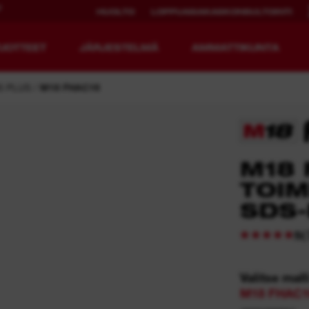
U
HUOLTO
LOPPUASIAKASKONSULTOINTI
UOTTEET
JÄRJESTELMÄ
AMMATTIKUNTA
S PLUS
M18 FHAC16
EDISTYKSELLISET
LADATTAVA
M18 
RAKENNUSTYÖKALUT.
KÄYTTÖAIKA.
TOIM
SDS
MX FUEL™
REDLITHIUM™ USB
MX FUEL™ FORGE™
(
5
Valitse mall
M18 FHAC1