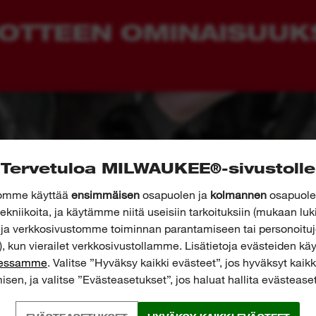
OTTEEN OMINAISUUK
Tervetuloa MILWAUKEE®-sivustolle
tomme käyttää
ensimmäisen
osapuolen ja
kolmannen
osapuolen
ekniikoita, ja käytämme niitä useisiin tarkoituksiin (mukaan luk
n ja verkkosivustomme toiminnan parantamiseen tai personoitu
, kun vierailet verkkosivustollamme. Lisätietoja evästeiden 
eessamme
. Valitse ”Hyväksy kaikki evästeet”, jos hyväksyt kaik
isen, ja valitse ”Evästeasetukset”, jos haluat hallita evästeaset