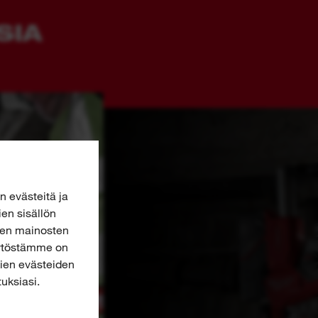
SIA
 evästeitä ja
ien sisällön
jen mainosten
käytöstämme on
kien evästeiden
uksiasi.