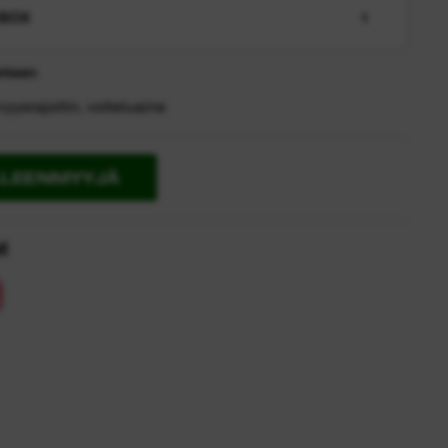
BOX
1
etaan:
yysrajoitin, voiteluaine
LLEENMYYJÄ
t