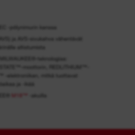
C -pölynimurin kanssa
(AVS) ja AVS-sivukahva vähentävät
rinälle altistumista
 MILWAUKEE®-teknologiaa:
ERSTATE™-moottorin, REDLITHIUM™-
-elektroniikan, mitkä tuottavat
aikaa ja -ikää
UKEE®
M18™
-akuilla