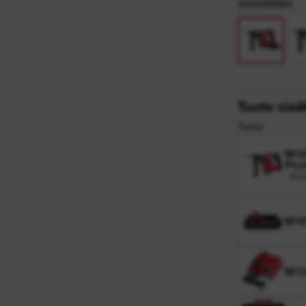
4933498584
ma
Tuote sisä
Tuote
M18
PLU
M18
M18
M1