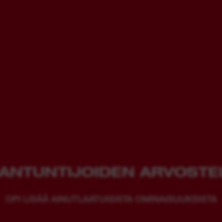
IANTUNTIJOIDEN ARVOSTE
OPI LISÄÄ AINUTLAATUISISTA OMINAISUUKSISTA