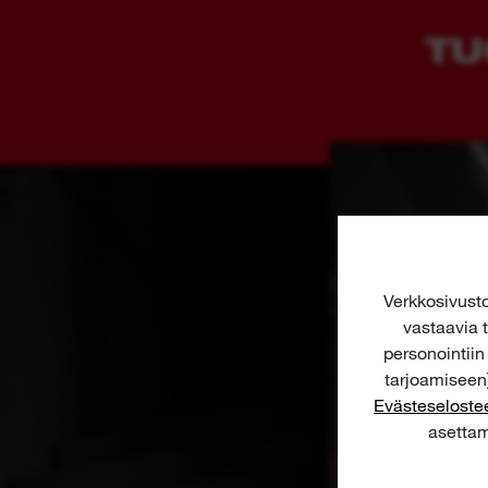
TU
Verkkosivus
vastaavia t
personointii
tarjoamiseen)
Evästeselost
asettam