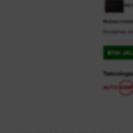
HD 
Mukana toimit
Sivukahva, syv
ETSI JÄ
Teknologia