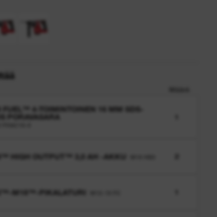
ltää
Määrä
 FUEL™ 4-TOIMINTOINEN 16 MM SDS-
S PORAVASARA
1
 FHAC16-0
™ HIGH OUTPUT™ 3,0 AH -AKKU
2
M18 HB3
2™-M18™-PIKALATURI
1
M12-18 FC