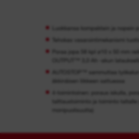
Luokkansa kompaktein ja nopein 
Tehokas vasarointimekanismi tuott
Poraa jopa 58 kpl ⌀10 x 50 mm re
OUTPUT™ 3,0 Ah -akun latauksell
AUTOSTOP™ sammuttaa työkalun 
äkkinäisen liikkeen sattuessa
4-toimintoinen: poraus iskulla, por
talttaustoiminto ja toiminto taltalle
monipuolisuutta)