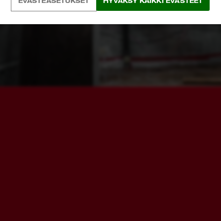
EVÄSTEASETUKSET
HYVÄKSY KAIKKI EVÄSTEET