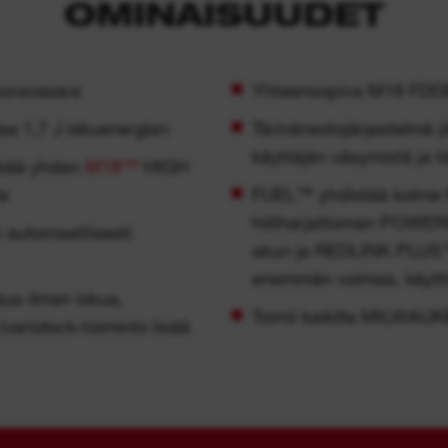
OMINAISUUDET
poravasara
Yhteensopiva M18 FDDE
aa 1,7 J iskuenergian
Tärinänestojärjestelmä 
käyttäjän väsymistä ja tä
ikää yhden
M18™
HIGH
a
FUEL™ yhdistää kolme
hiiliharjattoman POW
automaattisesti
akun ja REDLINK PLUS™ 
enemmän voimaa, käyttö
aus ilman iskua,
Toimii kaikilla MILWA
 (variolock-toiminto lisää