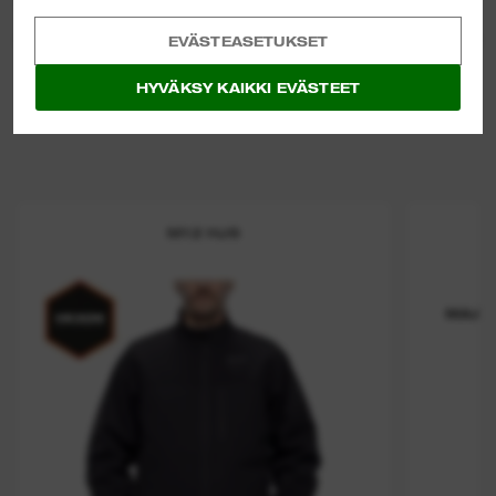
EVÄSTEASETUKSET
HYVÄKSY KAIKKI EVÄSTEET
M12 HJ6
MAAS