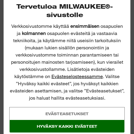
Tervetuloa MILWAUKEE®-
sivustolle
LADATTAVAT TIEDOSTOT
Verkkosivustomme käyttää
ensimmäisen
osapuolen
ja
kolmannen
osapuolen evästeitä ja vastaavia
tekniikoita, ja käytämme niitä useisiin tarkoituksiin
(mukaan lukien sisällön personointiin ja
verkkosivustomme toiminnan parantamiseen tai
KÄYTTÖYHTEYSTUOTTEET
personoitujen mainosten tarjoamiseen), kun vierailet
verkkosivustollamme. Lisätietoja evästeiden
käytöstämme on
Evästeselosteessamme
. Valitse
UUTUUS
”Hyväksy kaikki evästeet”, jos hyväksyt kaikkien
Curved Folding Saw
evästeiden asettamisen, ja valitse ”Evästeasetukset”,
jos haluat hallita evästeasetuksiasi.
TELESK
EVÄSTEASETUKSET
HYVÄKSY KAIKKI EVÄSTEET