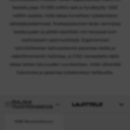
testattu jopa 10 000 volttiin asti ja hyväksytty 1000
volttiin saakka, mikä takaa turvallisen työskentelyn
sähköjärjestelmissä. Korkealaatuinen teräs varmistaa
kestävyyden ja pitkän käyttöiän niin kevyissä kuin
vaativissakin asennustöissä. Ergonominen
kolmilohkoinen kahvarakenne parantaa otetta ja
vääntömomentin hallintaa, ja CNC-koneistettu kärki
takaa tarkan istuvuuden ruuvikantaan, mikä vähentää
liukumista ja parantaa työskentelyn tarkkuutta.
RAJAA
LAJITTELE
TUOTEHAKUA
VDE Screwdrivers