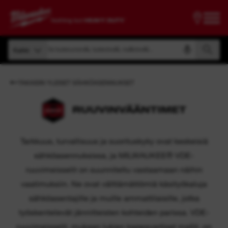
Etsi tuotenumerolla, tuotenimellä, mallinimellä...
Kaikki
Etsi tuotenumerolla, tuotenimellä, mallinimellä...
Kaikki
TAKAISIN YLEISET SÄHKÖASENNUKSET
RUUVINVÄÄNTIMET
Tarkkuus, turvallisuus ja suorituskyky ovat keskeisiä
sähköasennuksissa, ja MILWAUKEE® VDE-
ruuvimeisselit on suunniteltu vastaamaan näihin
vaatimuksiin. Ne ovat välttämättömiä käsityökaluja
sähköasentajille ja muille ammattilaisille, jotka
työskentelevät jännitteisten kohteiden parissa. VDE-
ruuvimeisselit, mukaan lukien kapeavartiset mallit, on