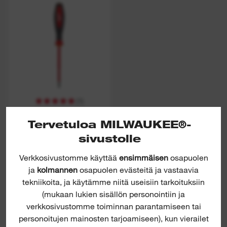
(
1
)
VDE-
RUUVINVÄÄNTIMET
Tervetuloa MILWAUKEE®-
sivustolle
KATSO NYT
Verkkosivustomme käyttää
ensimmäisen
osapuolen
ja
kolmannen
osapuolen evästeitä ja vastaavia
tekniikoita, ja käytämme niitä useisiin tarkoituksiin
(mukaan lukien sisällön personointiin ja
verkkosivustomme toiminnan parantamiseen tai
personoitujen mainosten tarjoamiseen), kun vierailet