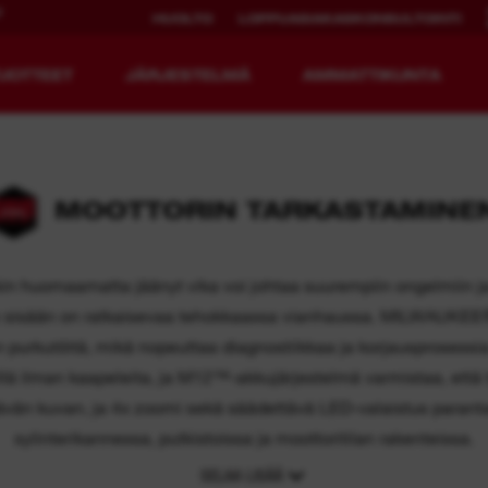
U
HUOLTO
LOPPUASIAKASKONSULTOINTI
UOTTEET
JÄRJESTELMÄ
AMMATTIKUNTA
MOOTTORIN TARKASTAMINE
EDISTYKSELLISET
LADATTAVA
RAKENNUSTYÖKALUT.
KÄYTTÖAIKA.
ikin huomaamatta jäänyt vika voi johtaa suurempiin ongelmiin ja 
iden sisään on ratkaisevaa tehokkaassa vianhaussa. MILWAUKEE®
MX FUEL™
REDLITHIUM™ USB
n purkutöitä, mikä nopeuttaa diagnostiikkaa ja korjausprosess
MX FUEL™ FORGE™
ä ilman kaapeleita, ja M12™-akkujärjestelmä varmistaa, että 
vän kuvan, ja 4x zoomi sekä säädettävä LED-valaistus paranta
sylinterikannessa, putkistoissa ja moottoritilan rakenteissa.
SELAA LISÄÄ