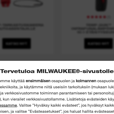
(
1
)
™-TARKASTUSKAMERA
TEMP-GUN™
AUTOASENTAJILLE
INFRAPUNALÄMPÖMI
10:1 ETÄISYYSSU
KATSO NYT
KATSO NYT
le Disposable Gloves
Tervetuloa MILWAUKEE®-sivustolle
Grip
tomme käyttää
ensimmäisen
osapuolen ja
kolmannen
osapuolen
ekniikoita, ja käytämme niitä useisiin tarkoituksiin (mukaan luk
n ja verkkosivustomme toiminnan parantamiseen tai personoitu
, kun vierailet verkkosivustollamme. Lisätietoja evästeiden 
eessamme
. Valitse ”Hyväksy kaikki evästeet”, jos hyväksyt kaik
isen, ja valitse ”Evästeasetukset”, jos haluat hallita evästeaset