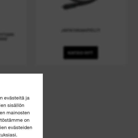
JATKOKAAPELIT
TTARI
HDE
KATSO NYT
 evästeitä ja
ien sisällön
jen mainosten
käytöstämme on
kien evästeiden
uksiasi.