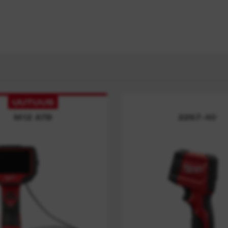
ma
UUTUUS
M12 ATB
2267-40