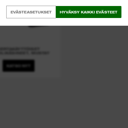
EVÄSTEASETUKSET
HYVÄKSY KAIKKI EVÄSTEET
KERTAKÄYTTÖISET
IILIKÄSINEET, MUSTAT
KATSO NYT