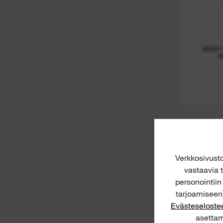
TARKASTUSKAMERAT
(
1
)
M12
Nitri
Verkkosivus
vastaavia t
personointii
tarjoamiseen)
Evästeselost
asettam