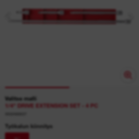
Valitse malli
1/4" DRIVE EXTENSION SET - 4 PC
4932480637
Työkalun kiinnitys
¼″