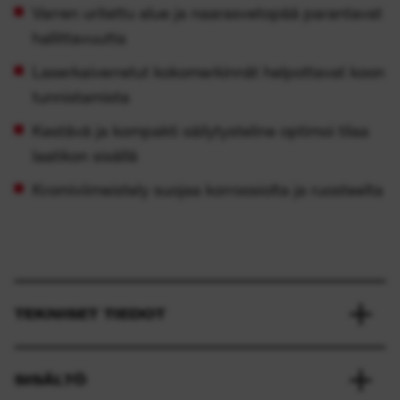
Varren uritettu alue ja naarasvetopää parantavat
hallittavuutta
Laserkaiverretut kokomerkinnät helpottavat koon
tunnistamista
Kestävä ja kompakti säilytysteline optimoi tilaa
laatikon sisällä
Kromiviimeistely suojaa korroosiolta ja ruosteelta
TEKNISET TIEDOT
SISÄLTÖ