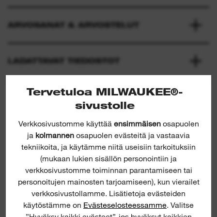
ARVOSANAT & ARVOSTELUT
LADATTAVAT TIEDOSTOT
Tervetuloa MILWAUKEE®-
sivustolle
Verkkosivustomme käyttää
ensimmäisen
osapuolen
ja
kolmannen
osapuolen evästeitä ja vastaavia
tekniikoita, ja käytämme niitä useisiin tarkoituksiin
(mukaan lukien sisällön personointiin ja
Tradesman 3/8" Ratchet Set
verkkosivustomme toiminnan parantamiseen tai
personoitujen mainosten tarjoamiseen), kun vierailet
verkkosivustollamme. Lisätietoja evästeiden
H
käytöstämme on
Evästeselosteessamme
. Valitse
”Hyväksy kaikki evästeet”, jos hyväksyt kaikkien