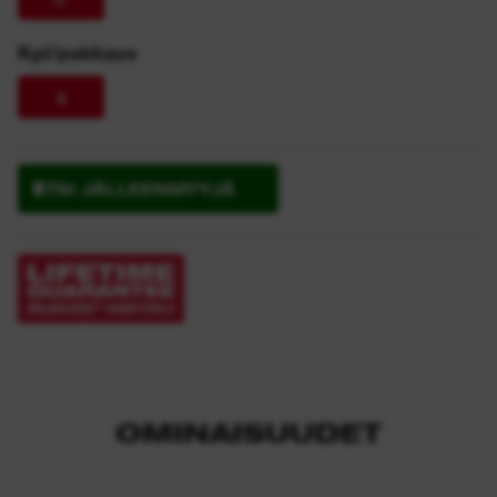
Kpl/pakkaus
4
ETSI JÄLLEENMYYJÄ
OMINAISUUDET