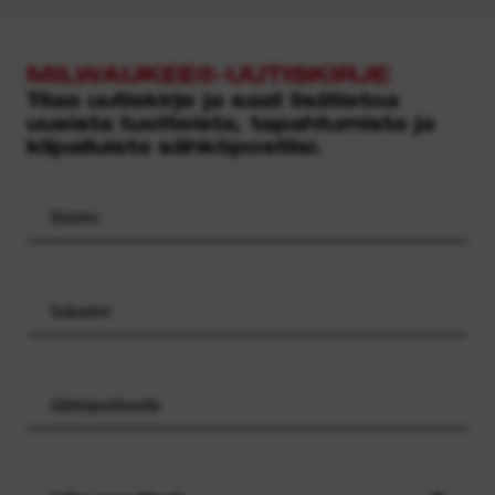
MILWAUKEE®-UUTISKIRJE
Tilaa uutiskirje ja saat lisätietoa
uusista tuotteista, tapahtumista ja
kilpailuista sähköpostiisi.