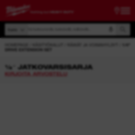
Etsi tuotenumerolla, tuotenimellä, mallinimellä...
Kaikki
Etsi tuotenumerolla, tuotenimellä, mallinimellä...
Kaikki
HOMEPAGE
KÄSITYÖKALUT
RÄIKÄT JA VOIMAHYLSYT
1/4"
DRIVE EXTENSION SET
¼″ JATKOVARSISARJA
KIRJOITA ARVOSTELU