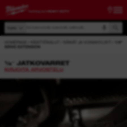
Etsi tuotenumerolla, tuotenimellä, mallinimellä...
Kaikki
Etsi tuotenumerolla, tuotenimellä, mallinimellä...
Kaikki
HOMEPAGE
KÄSITYÖKALUT
RÄIKÄT JA VOIMAHYLSYT
1/4"
DRIVE EXTENSION
¼″ JATKOVARRET
KIRJOITA ARVOSTELU