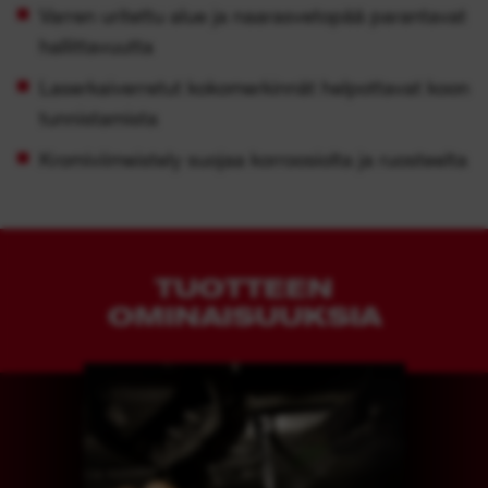
Varren uritettu alue ja naarasvetopää parantavat
hallittavuutta
Laserkaiverretut kokomerkinnät helpottavat koon
tunnistamista
Kromiviimeistely suojaa korroosiolta ja ruosteelta
TUOTTEEN
OMINAISUUKSIA