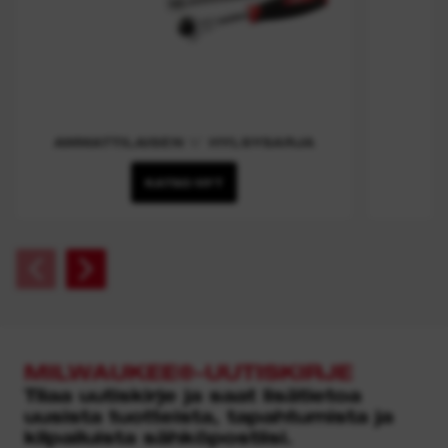
AMMATTILAISEN ⅜″ HYLSYSARJA
KATSO NYT
MILWAUKEE®-UUTISKIRJE
Tilaa uutiskirje ja saat lisätietoa
uusista tuotteista, tapahtumista ja
kilpailuista sähköpostiisi.