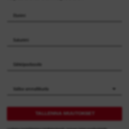
Valitse ammattikunta
TALLENNA MUUTOKSET