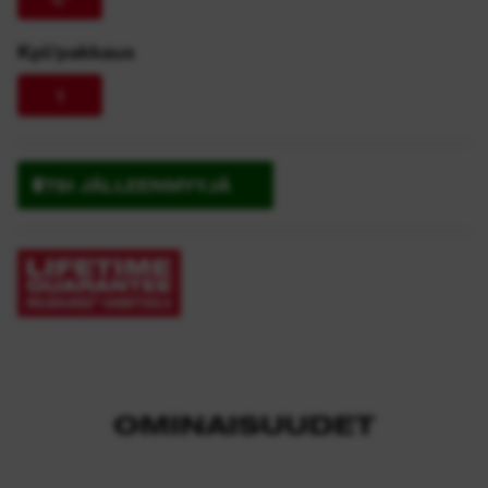
Kpl/pakkaus
1
ETSI JÄLLEENMYYJÄ
OMINAISUUDET