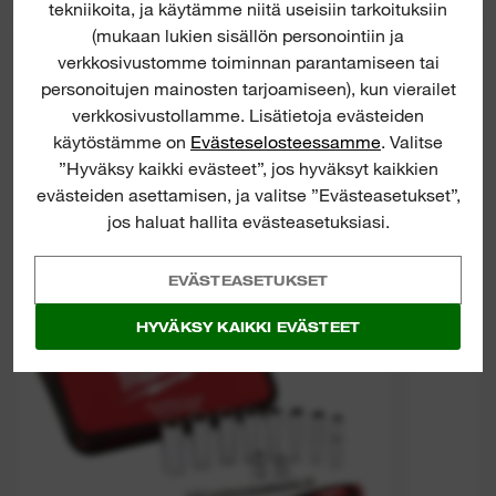
tekniikoita, ja käytämme niitä useisiin tarkoituksiin
(mukaan lukien sisällön personointiin ja
verkkosivustomme toiminnan parantamiseen tai
personoitujen mainosten tarjoamiseen), kun vierailet
verkkosivustollamme. Lisätietoja evästeiden
käytöstämme on
Evästeselosteessamme
. Valitse
”Hyväksy kaikki evästeet”, jos hyväksyt kaikkien
evästeiden asettamisen, ja valitse ”Evästeasetukset”,
Tradesman 3/8" Ratchet Set
jos haluat hallita evästeasetuksiasi.
EVÄSTEASETUKSET
H
HYVÄKSY KAIKKI EVÄSTEET