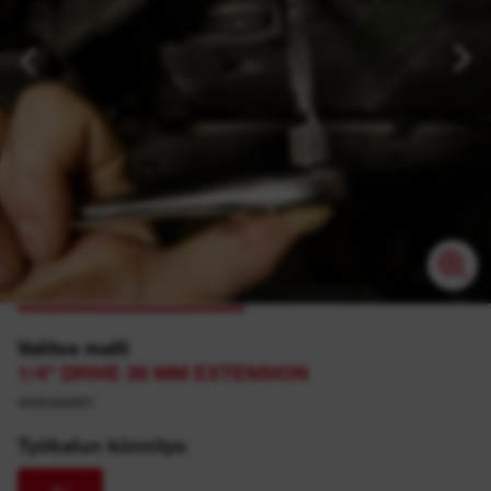
Valitse malli
1/4" DRIVE 38 MM EXTENSION
4932480907
Työkalun kiinnitys
¼″