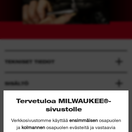
TEKNISET TIEDOT
SISÄLTÖ
Tervetuloa MILWAUKEE®-
ARVOSANAT & ARVOSTELUT
sivustolle
Verkkosivustomme käyttää
ensimmäisen
osapuolen
LADATTAVAT TIEDOSTOT
ja
kolmannen
osapuolen evästeitä ja vastaavia