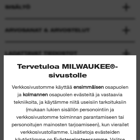
SISÄLTÖ
ARVOSANAT & ARVOSTELUT
LADATTAVAT TIEDOSTOT
Tervetuloa MILWAUKEE®-
sivustolle
Verkkosivustomme käyttää
ensimmäisen
osapuolen
ja
kolmannen
osapuolen evästeitä ja vastaavia
tekniikoita, ja käytämme niitä useisiin tarkoituksiin
(mukaan lukien sisällön personointiin ja
verkkosivustomme toiminnan parantamiseen tai
Tradesman 3/8" Ratchet Set
personoitujen mainosten tarjoamiseen), kun vierailet
verkkosivustollamme. Lisätietoja evästeiden
käytöstämme on
Evästeselosteessamme
. Valitse
H