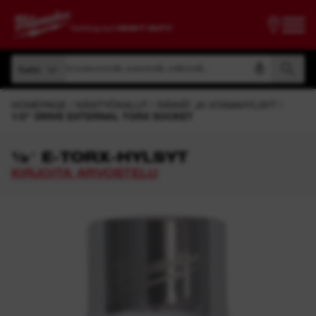
Etsi tuotenumerolla, tuotenimellä, mallinimellä...
Kaikki
Etsi tuotenumerolla, tuotenimellä, mallinimellä...
Kaikki
HOMEPAGE
KÄSITYÖKALUT
RÄIKÄT JA VOIMAHYLSYT
1/2'' DRIVE EXTERNAL TORX SOCKET
½″ E-TORX-HYLSYT
KIRJOITA ARVOSTELU