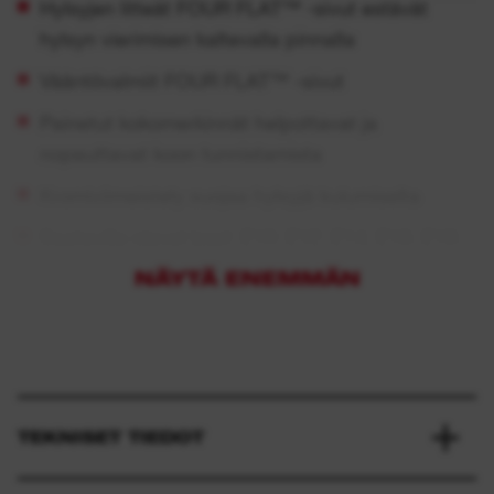
Hylsyjen litteät FOUR FLAT™ -sivut estävät
hylsyn vierimisen kaltevalla pinnalla
Vääntövalmiit FOUR FLAT™ -sivut
Painetut kokomerkinnät helpottavat ja
nopeuttavat koon tunnistamista
Kromiviimeistely suojaa hylsyjä kulumiselta
Saatavilla olevat koot: E10, E12, E14, E16, E18,
E20, E24
NÄYTÄ ENEMMÄN
TEKNISET TIEDOT