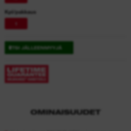
Kpl/pakkaus
1
ETSI JÄLLEENMYYJÄ
OMINAISUUDET