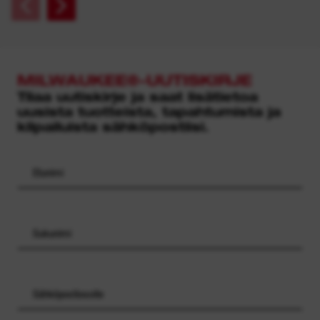
MILWAUKEE®-UUTISKIRJE
Tilaa uutiskirje ja saat lisätietoa
uusista tuotteista, tapahtumista ja
kilpailuista sähköpostiisi.