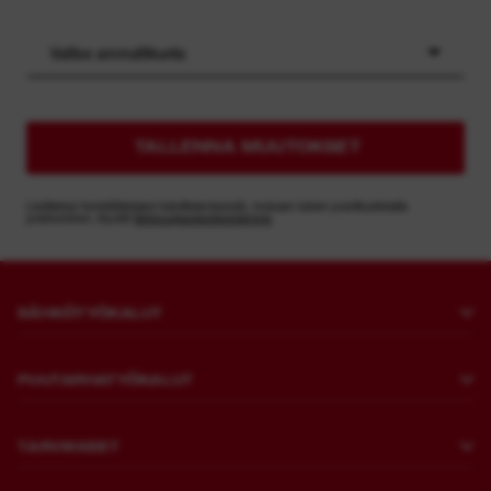
Valitse ammattikunta
TALLENNA MUUTOKSET
Lisätietoa henkilötietojesi käsittelemisestä, mukaan lukien postituslistalta
poistuminen, löydät
tietosuojaselosteestamme
SÄHKÖTYÖKALUT
Poraus ja talttaus
PUUTARHATYÖKALUT
Kiinnitys
Nurmikon leikkaaminen
Hioma- ja kiillotuskoneet
TARVIKKEET
Sahaus ja katkaisu
Murtovasarat